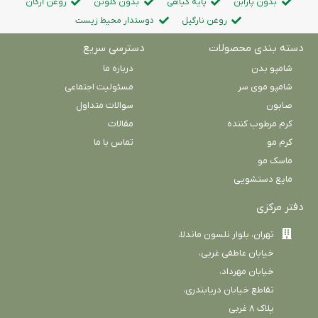
بدون پارابن
پایه گیاهی
بدون گلوتن
روغن آرگان
روغن نارگیل
دوستدار محیط زیست
ه بندی محصولات
دسترسی سریع
امپو بدن
درباره ما
امپو موی سر
مسئولیت اجتماعی
ابون
سوالات متداول
رم مرطوب کننده
مقالات
رم مو
تماس با ما
اسک مو
ایع دستشویی
ر مرکزی
تهران، بلوار نلسون ماندلا،
خیابان عاطفی غربی،
خیابان مهرداد،
تقاطع خیابان دریابندری،
پلاک ۸ غربی