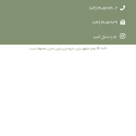
2 - 22056841 (021)
22056839 (021)
ما را دنبال کنید
2026 © تمام حقوق برای داروسازی پارس حیان محفوظ است.